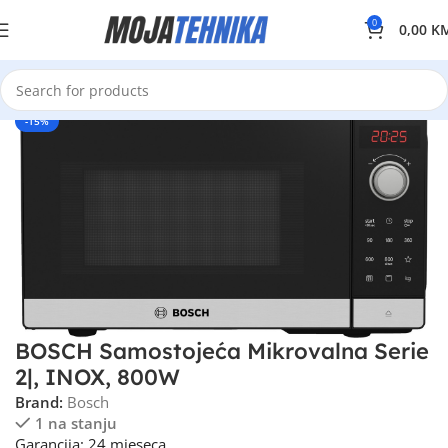
0
0,00
K
-15%
BOSCH Samostojeća Mikrovalna Serie
2|, INOX, 800W
Brand:
Bosch
1 na stanju
Garancija: 24 mjeseca