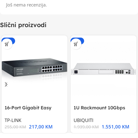
Još nema recenzija.
Slični proizvodi
-15%
-20%
16-Port Gigabit Easy
1U Rackmount 10Gbps
Smart Switch, 16
UniFi Multi-Application
TP-LINK
UBIQUITI
217,00
KM
1.551,00
KM
255,00
KM
1.939,00
KM