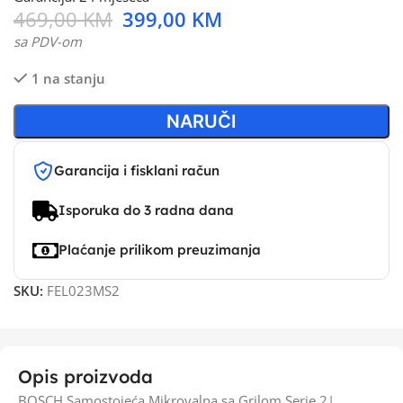
469,00
KM
399,00
KM
sa PDV-om
1 na stanju
NARUČI
Garancija i fisklani račun
Isporuka do 3 radna dana
Plaćanje prilikom preuzimanja
SKU:
FEL023MS2
Opis proizvoda
BOSCH Samostojeća Mikrovalna sa Grilom Serie 2|