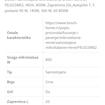
FEL023MS2, INOX, 800W, Zapremina 20L,Autopilot 7, 5
postavki 90 W, 180W, 360 W, 60 800W
https://www.bosch-
home.rs/popis-
Ostale
proizvoda/kuvanje-i-
karakteristike
pecenje/mikrotalasne-
rerne/samostojece-
mikrotalasne-rerne/FEL023MS2
Snaga mikrotalasa
800
W
Tip
Samostojeća
Boja
Crna
Gril
Da
Zapremina L
20