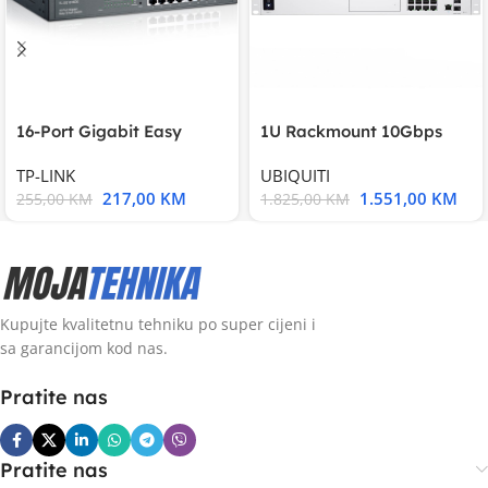
16-Port Gigabit Easy
1U Rackmount 10Gbps
Smart Switch, 16
UniFi Multi-Application
TP-LINK
UBIQUITI
217,00
KM
1.551,00
KM
255,00
KM
1.825,00
KM
Kupujte kvalitetnu tehniku po super cijeni i
sa garancijom kod nas.
Pratite nas
Pratite nas