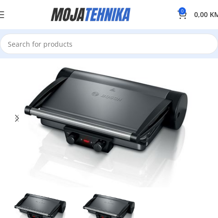
0
0,00
K