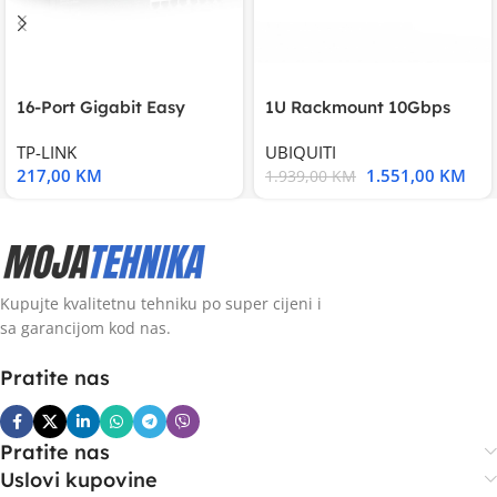
16-Port Gigabit Easy
1U Rackmount 10Gbps
Smart Switch, 16
UniFi Multi-Application
TP-LINK
UBIQUITI
217,00
KM
1.551,00
KM
1.939,00
KM
Kupujte kvalitetnu tehniku po super cijeni i
sa garancijom kod nas.
Pratite nas
Pratite nas
Uslovi kupovine