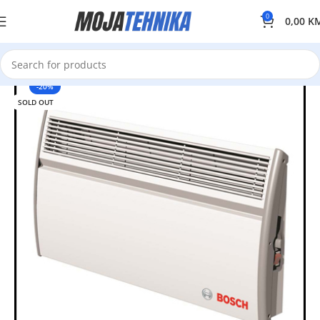
0
0,00
K
-20%
SOLD OUT