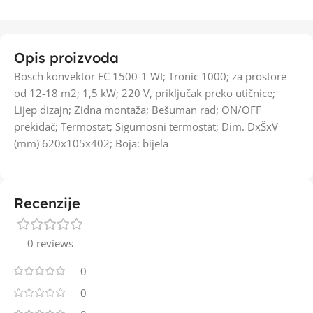
Opis proizvoda
Bosch konvektor EC 1500-1 WI; Tronic 1000; za prostore
od 12-18 m2; 1,5 kW; 220 V, priključak preko utičnice;
Lijep dizajn; Zidna montaža; Bešuman rad; ON/OFF
prekidač; Termostat; Sigurnosni termostat; Dim. DxŠxV
(mm) 620x105x402; Boja: bijela
Recenzije
0 reviews
0
0