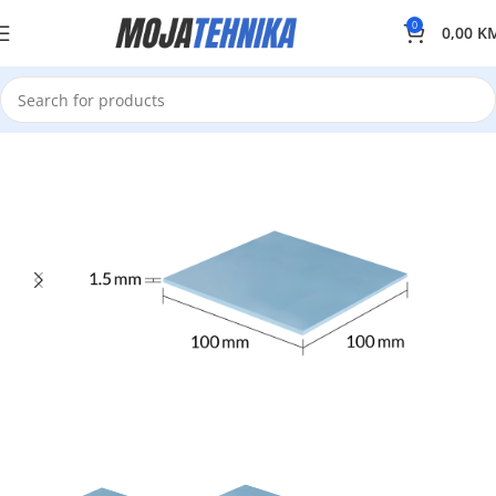
0
0,00
K