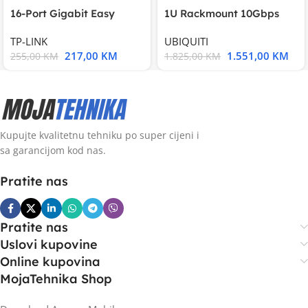
16-Port Gigabit Easy
1U Rackmount 10Gbps
Smart Switch, 16
UniFi Multi-Application
TP-LINK
UBIQUITI
217,00
KM
1.551,00
KM
255,00
KM
1.825,00
KM
Kupujte kvalitetnu tehniku po super cijeni i
sa garancijom kod nas.
Pratite nas
Pratite nas
Uslovi kupovine
Online kupovina
MojaTehnika Shop