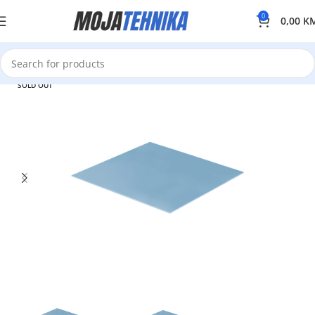
0
0,00
K
SOLD OUT