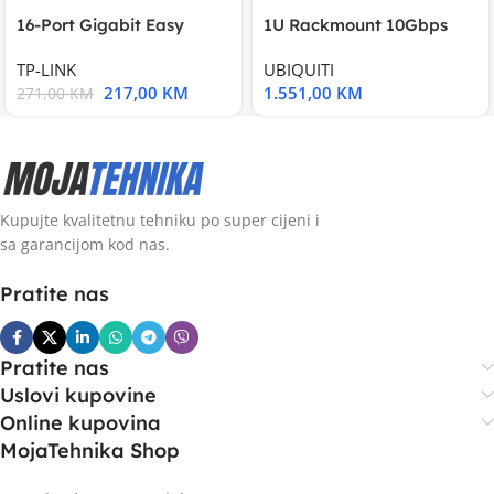
16-Port Gigabit Easy
1U Rackmount 10Gbps
Smart Switch, 16
UniFi Multi-Application
TP-LINK
UBIQUITI
217,00
KM
1.551,00
KM
271,00
KM
Kupujte kvalitetnu tehniku po super cijeni i
sa garancijom kod nas.
Pratite nas
Pratite nas
Uslovi kupovine
Online kupovina
MojaTehnika Shop