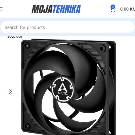
0
0,00
K
SOLD OUT