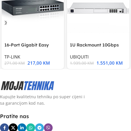
16-Port Gigabit Easy
1U Rackmount 10Gbps
Smart Switch, 16
UniFi Multi-Application
TP-LINK
UBIQUITI
217,00
KM
1.551,00
KM
271,00
KM
1.939,00
KM
Kupujte kvalitetnu tehniku po super cijeni i
sa garancijom kod nas.
Pratite nas