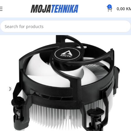
0
0,00
K