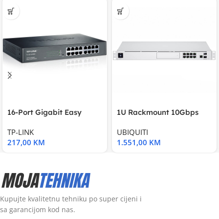
16-Port Gigabit Easy
1U Rackmount 10Gbps
Smart Switch, 16
UniFi Multi-Application
TP-LINK
UBIQUITI
217,00
KM
1.551,00
KM
Kupujte kvalitetnu tehniku po super cijeni i
sa garancijom kod nas.