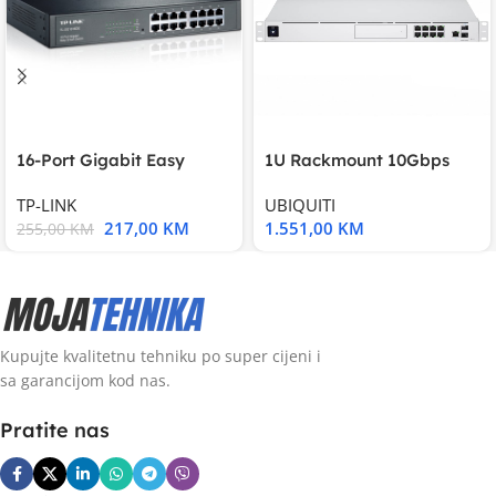
16-Port Gigabit Easy
1U Rackmount 10Gbps
Smart Switch, 16
UniFi Multi-Application
TP-LINK
UBIQUITI
217,00
KM
1.551,00
KM
255,00
KM
Kupujte kvalitetnu tehniku po super cijeni i
sa garancijom kod nas.
Pratite nas