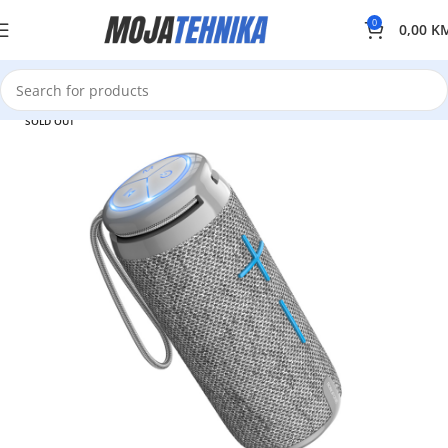
0
0,00
K
SOLD OUT