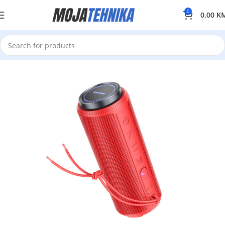
0
0,00
K