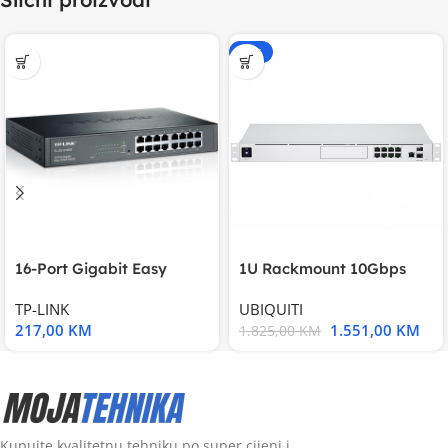
-15%
16-Port Gigabit Easy
1U Rackmount 10Gbps
Smart Switch, 16
UniFi Multi-Application
TP-LINK
UBIQUITI
217,00
KM
1.551,00
KM
1.825,00
KM
Kupujte kvalitetnu tehniku po super cijeni i