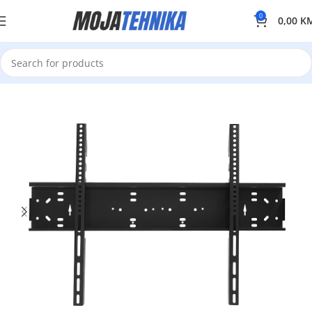
0
0,00
K