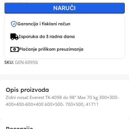
NARUČI
Garancija i fisklani račun
Isporuka do 3 radna dana
Plaćanje prilikom preuzimanja
SKU:
GEN-60956
Opis proizvoda
Zidni nosač Everest TK-4098 do 98" Max 70 kg 300×300-
400×400-600×400 600×500- 700×500, 41711
Recenzije