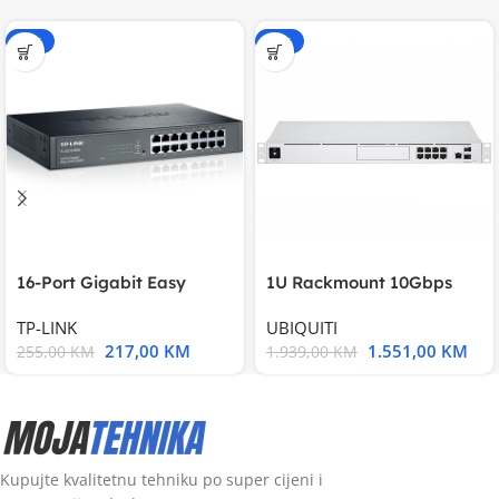
-15%
-20%
16-Port Gigabit Easy
1U Rackmount 10Gbps
Smart Switch, 16
UniFi Multi-Application
TP-LINK
UBIQUITI
217,00
KM
1.551,00
KM
255,00
KM
1.939,00
KM
Kupujte kvalitetnu tehniku po super cijeni i