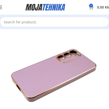
0
0,00
K