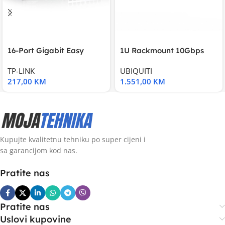
16-Port Gigabit Easy
1U Rackmount 10Gbps
Smart Switch, 16
UniFi Multi-Application
TP-LINK
UBIQUITI
217,00
KM
1.551,00
KM
Kupujte kvalitetnu tehniku po super cijeni i
sa garancijom kod nas.
Pratite nas
Pratite nas
Uslovi kupovine