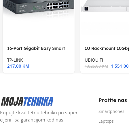
16-Port Gigabit Easy Smart
1U Rackmount 10Gbp
Switch, 16
Multi-Application
TP-LINK
UBIQUITI
217,00
KM
1.551,0
1.825,00
KM
Pratite nas
Smartphones
Kupujte kvalitetnu tehniku po super
cijeni i sa garancijom kod nas.
Laptops