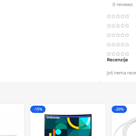
0 reviews
Recenzije
Još nema rece
-15%
-20%