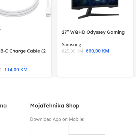
27” WQHD Odyssey Gaming
Samsung
660,00
KM
B-C Charge Cable (2
825,00
KM
l A2794
114,00
KM
M
ina
MojaTehnika Shop
Download App on Mobile: