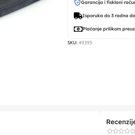
Garancija i fisklani raču
Isporuka do 3 radna d
Plaćanje prilikom preu
SKU:
49395
Recenzij