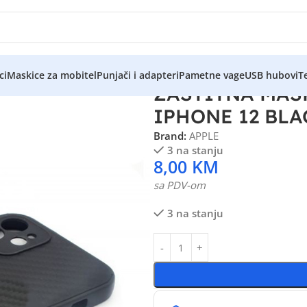
ci
Maskice za mobitel
Punjači i adapteri
Pametne vage
USB hubovi
Te
ZAŠTITNA MAS
IPHONE 12 BLA
Brand:
APPLE
3 na stanju
8,00
KM
sa PDV-om
3 na stanju