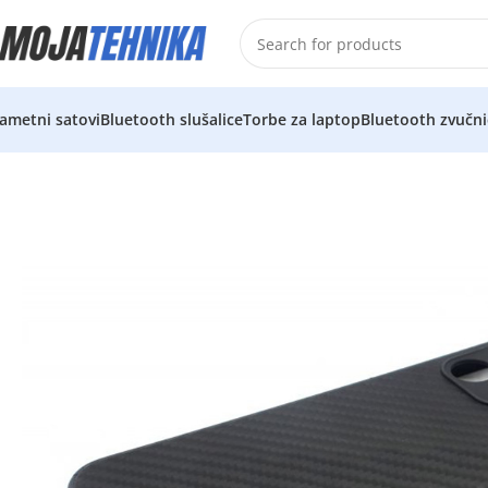
ametni satovi
Bluetooth slušalice
Torbe za laptop
Bluetooth zvučni