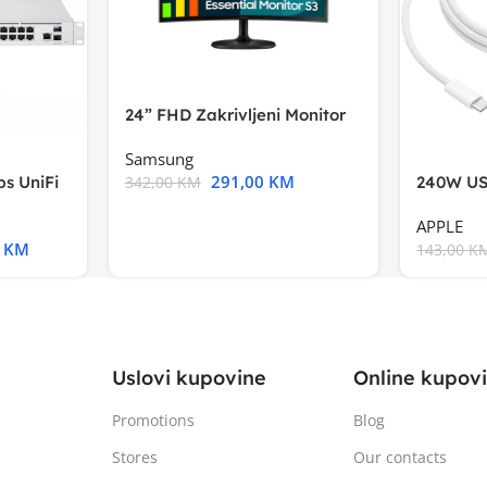
24” FHD Zakrivljeni Monitor
S3VA, 1920×1080
Samsung
291,00
KM
s UniFi
240W US
342,00
KM
m),Mode
APPLE
0
KM
143,00
K
Uslovi kupovine
Online kupov
Promotions
Blog
Stores
Our contacts