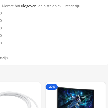
Morate biti
ulogovani
da biste objavili recenziju.
0
0
0
0
0
nzija.
-20%