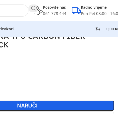
Pozovite nas
Radno vrijeme
061 778 444
Pon-Pet 08:00 - 16:
levizori
0,00
K
KA TPU CARBON FIBER
CK
NARUČI