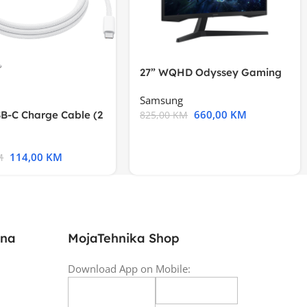
27” WQHD Odyssey Gaming
Samsung
660,00
KM
B-C Charge Cable (2
825,00
KM
l A2794
114,00
KM
M
ina
MojaTehnika Shop
Download App on Mobile: