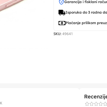
Garancija i fisklani raču
Isporuka do 3 radna d
Plaćanje prilikom preu
SKU:
49641
Recenzij
NK