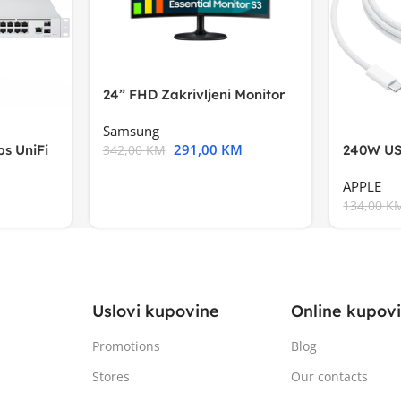
24” FHD Zakrivljeni Monitor
S3VA, 1920×1080
Samsung
291,00
KM
s UniFi
240W US
342,00
KM
m),Mode
APPLE
134,00
K
Uslovi kupovine
Online kupov
Promotions
Blog
Stores
Our contacts