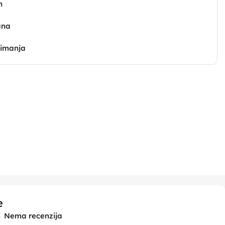
n
ana
zimanja
e
Nema recenzija