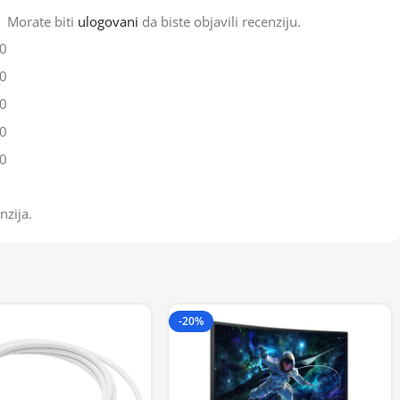
Morate biti
ulogovani
da biste objavili recenziju.
0
0
0
0
0
nzija.
-20%