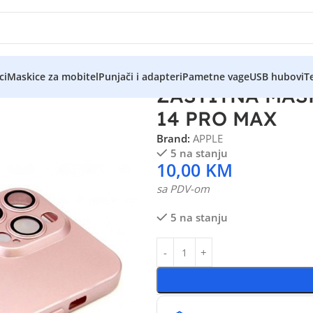
ci
Maskice za mobitel
Punjači i adapteri
Pametne vage
USB hubovi
Te
ZAŠTITNA MAS
14 PRO MAX
Brand:
APPLE
5 na stanju
10,00
KM
sa PDV-om
5 na stanju