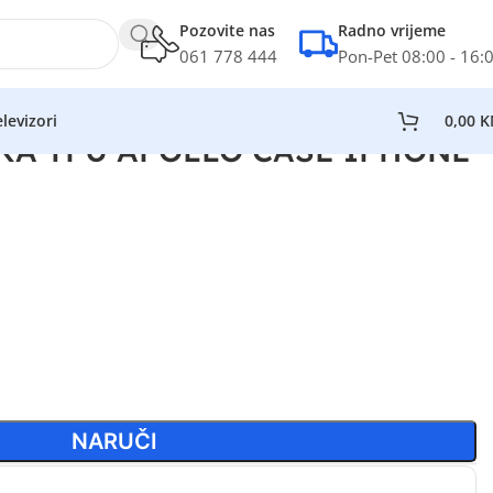
Pozovite nas
Radno vrijeme
061 778 444
Pon-Pet 08:00 - 16:
levizori
0,00
K
KA TPU APOLLO CASE IPHONE
NARUČI