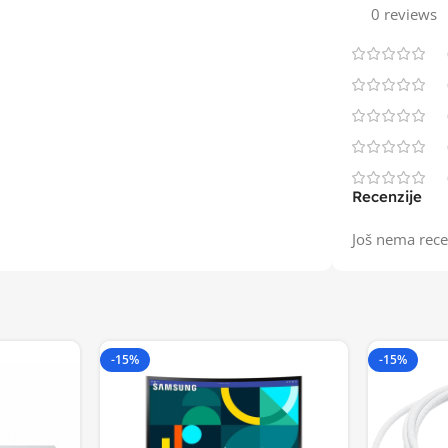
0 reviews
Recenzije
Još nema rece
-15%
-15%