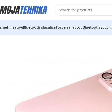
ametni satovi
Bluetooth slušalice
Torbe za laptop
Bluetooth zvučni