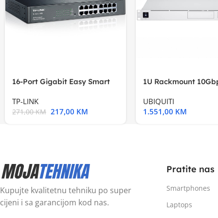
16-Port Gigabit Easy Smart
1U Rackmount 10Gbp
Switch, 16
Multi-Application
TP-LINK
UBIQUITI
217,00
KM
1.551,00
KM
271,00
KM
Pratite nas
Smartphones
Kupujte kvalitetnu tehniku po super
cijeni i sa garancijom kod nas.
Laptops