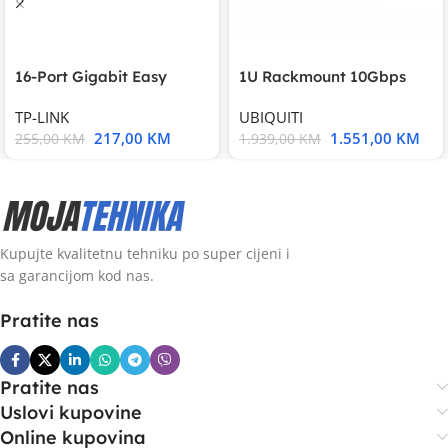
16-Port Gigabit Easy
1U Rackmount 10Gbps
Smart Switch, 16
UniFi Multi-Application
TP-LINK
UBIQUITI
217,00
KM
1.551,00
KM
255,00
KM
1.939,00
KM
Kupujte kvalitetnu tehniku po super cijeni i
sa garancijom kod nas.
Pratite nas
Pratite nas
Uslovi kupovine
Online kupovina