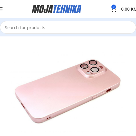
0
0,00
K