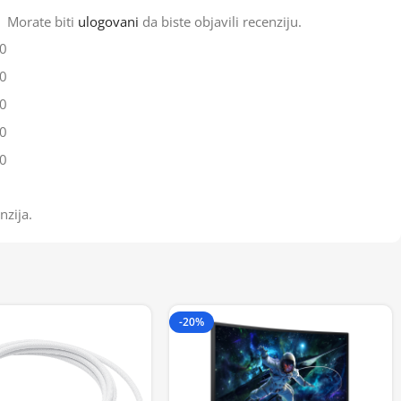
Morate biti
ulogovani
da biste objavili recenziju.
0
0
0
0
0
nzija.
-20%