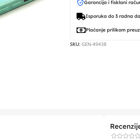
Garancija i fisklani raču
Isporuka do 3 radna d
Plaćanje prilikom preu
SKU:
GEN-49438
Recenzij