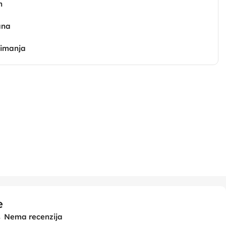
n
ana
zimanja
e
Nema recenzija