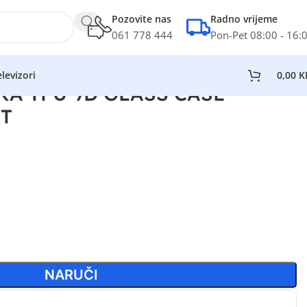
Pozovite nas
Radno vrijeme
061 778 444
Pon-Pet 08:00 - 16:
levizori
0,00
K
KA TPU 9D GLASS CASE
NT
NARUČI