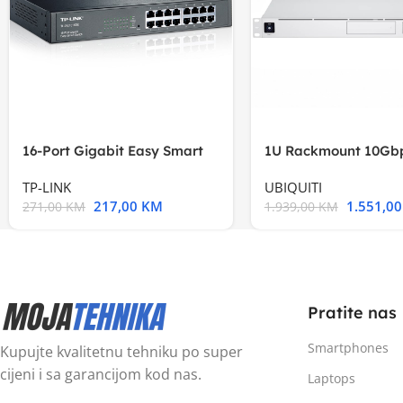
16-Port Gigabit Easy Smart
1U Rackmount 10Gbp
Switch, 16
Multi-Application
TP-LINK
UBIQUITI
217,00
KM
1.551,0
271,00
KM
1.939,00
KM
Pratite nas
Smartphones
Kupujte kvalitetnu tehniku po super
cijeni i sa garancijom kod nas.
Laptops