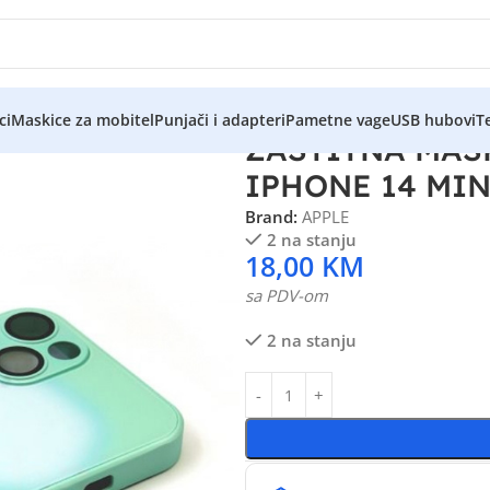
ci
Maskice za mobitel
Punjači i adapteri
Pametne vage
USB hubovi
Te
ZAŠTITNA MAS
IPHONE 14 MI
Brand:
APPLE
2 na stanju
18,00
KM
sa PDV-om
2 na stanju