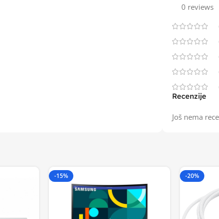
0 reviews
Recenzije
Još nema rece
-15%
-20%