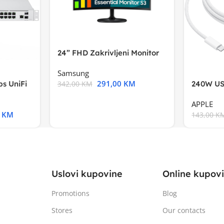
24” FHD Zakrivljeni Monitor
S3VA, 1920×1080
Samsung
291,00
KM
s UniFi
240W US
342,00
KM
m),Mode
APPLE
0
KM
143,00
K
Uslovi kupovine
Online kupov
Promotions
Blog
Stores
Our contacts