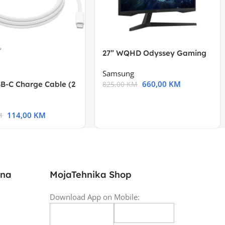
27” WQHD Odyssey Gaming
Samsung
660,00
KM
B-C Charge Cable (2
825,00
KM
l A2794
114,00
KM
M
ina
MojaTehnika Shop
Download App on Mobile: