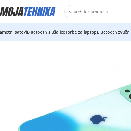
ametni satovi
Bluetooth slušalice
Torbe za laptop
Bluetooth zvučni