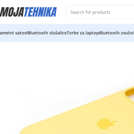
ametni satovi
Bluetooth slušalice
Torbe za laptop
Bluetooth zvučni