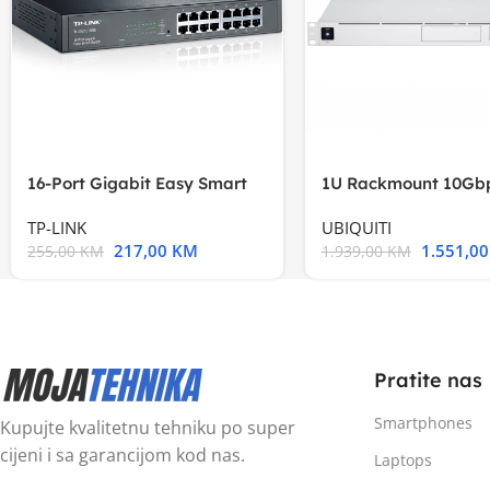
16-Port Gigabit Easy Smart
1U Rackmount 10Gbp
Switch, 16
Multi-Application
TP-LINK
UBIQUITI
217,00
KM
1.551,0
255,00
KM
1.939,00
KM
Pratite nas
Smartphones
Kupujte kvalitetnu tehniku po super
cijeni i sa garancijom kod nas.
Laptops