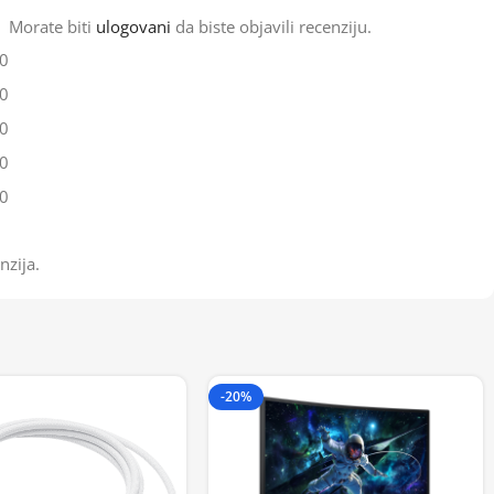
Morate biti
ulogovani
da biste objavili recenziju.
0
0
0
0
0
nzija.
-20%