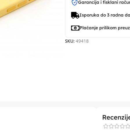
Garancija i fisklani raču
Isporuka do 3 radna d
Plaćanje prilikom preu
SKU:
49418
Recenzij