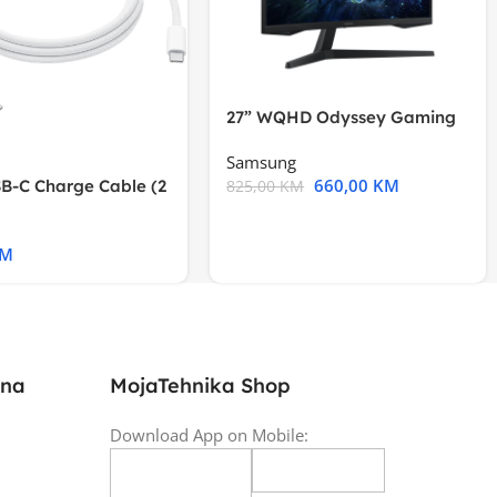
27” WQHD Odyssey Gaming
Samsung
660,00
KM
B-C Charge Cable (2
825,00
KM
l A2794
KM
ina
MojaTehnika Shop
Download App on Mobile: