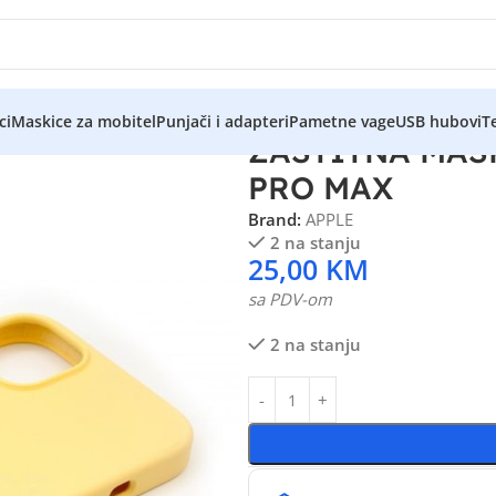
ci
Maskice za mobitel
Punjači i adapteri
Pametne vage
USB hubovi
Te
ZAŠTITNA MAS
PRO MAX
Brand:
APPLE
2 na stanju
25,00
KM
sa PDV-om
2 na stanju