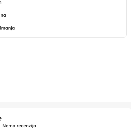
n
ana
zimanja
e
Nema recenzija