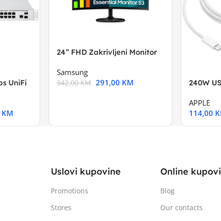
24” FHD Zakrivljeni Monitor
S3VA, 1920×1080
Samsung
291,00
KM
s UniFi
240W US
342,00
KM
m),Mode
APPLE
0
KM
114,00
Uslovi kupovine
Online kupov
Promotions
Blog
Stores
Our contacts