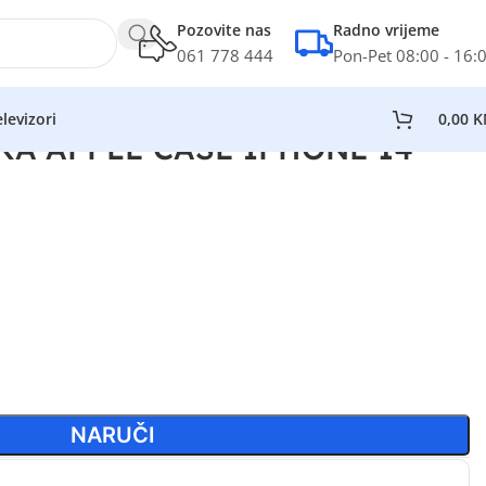
Pozovite nas
Radno vrijeme
061 778 444
Pon-Pet 08:00 - 16:
levizori
0,00
K
KA APPLE CASE IPHONE 14
NARUČI