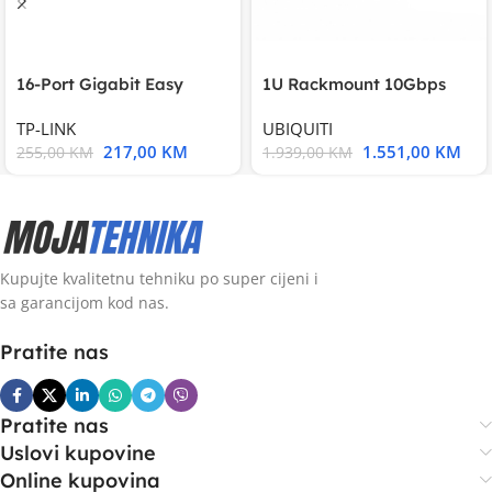
16-Port Gigabit Easy
1U Rackmount 10Gbps
Smart Switch, 16
UniFi Multi-Application
TP-LINK
UBIQUITI
217,00
KM
1.551,00
KM
255,00
KM
1.939,00
KM
Kupujte kvalitetnu tehniku po super cijeni i
sa garancijom kod nas.
Pratite nas
Pratite nas
Uslovi kupovine
Online kupovina