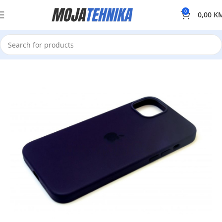
0
0,00
K