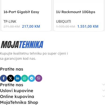
16-Port Gigabit Easy
1U Rackmount 10Gbps
Smart Switch, 16
UniFi Multi-Application
TP-LINK
UBIQUITI
217,00
KM
1.551,00
KM
271,00
KM
1.939,00
KM
Kupujte kvalitetnu tehniku po super cijeni i
sa garancijom kod nas.
Pratite nas
Pratite nas
Uslovi kupovine
Online kupovina
MojaTehnika Shop