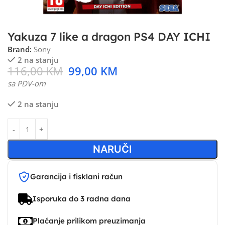
Yakuza 7 like a dragon PS4 DAY ICHI
Brand:
Sony
2 na stanju
116,00
KM
99,00
KM
sa PDV-om
2 na stanju
NARUČI
Garancija i fisklani račun
Isporuka do 3 radna dana
Plaćanje prilikom preuzimanja