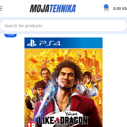
0
0,00
K
-15%