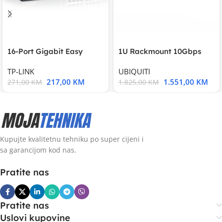
16-Port Gigabit Easy
1U Rackmount 10Gbps
Smart Switch, 16
UniFi Multi-Application
TP-LINK
UBIQUITI
217,00
KM
1.551,00
KM
271,00
KM
1.825,00
KM
Kupujte kvalitetnu tehniku po super cijeni i
sa garancijom kod nas.
Pratite nas
Pratite nas
Uslovi kupovine