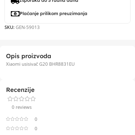
Isporuka do 3 radna dana
Plaćanje prilikom preuzimanja
SKU:
GEN-59013
Opis proizvoda
Xiaomi usisivač G20 BHR8831EU
Recenzije
0 reviews
0
0