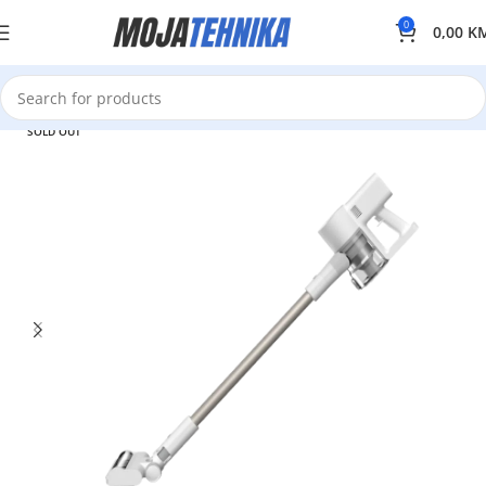
0
0,00
K
SOLD OUT