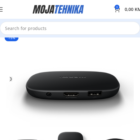
0
0,00
K
-15%