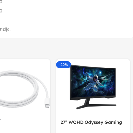
0
0
nzija.
-20%
27” WQHD Odyssey Gaming