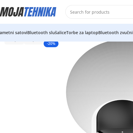
ametni satovi
Bluetooth slušalice
Torbe za laptop
Bluetooth zvučni
-20%