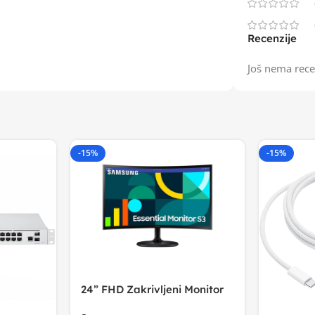
Recenzije
Još nema rece
-15%
-15%
24” FHD Zakrivljeni Monitor
S3VA, 1920×1080