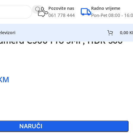
Pozovite nas
Radno vrijeme
061 778 444
Pon-Pet 08:00 - 16:
levizori
0,00
K
amera C500 Pro 5MP, HDR 360
KM
NARUČI