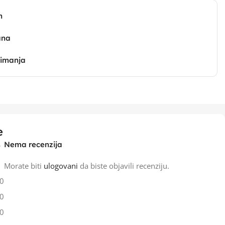
n
ana
zimanja
e
Nema recenzija
Morate biti
ulogovani
da biste objavili recenziju.
0
0
0