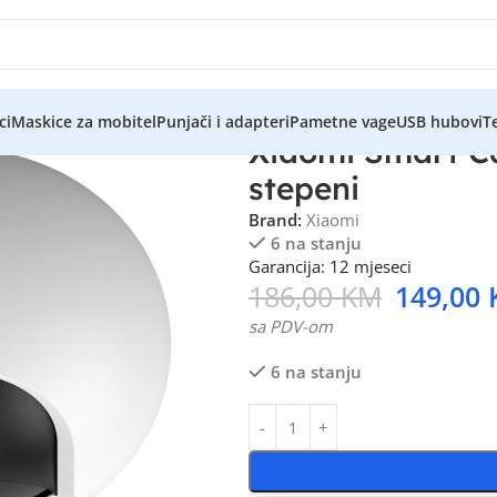
ci
Maskice za mobitel
Punjači i adapteri
Pametne vage
USB hubovi
Te
Xiaomi Smart C
stepeni
Brand:
Xiaomi
6 na stanju
Garancija: 12 mjeseci
186,00
KM
149,00
sa PDV-om
6 na stanju