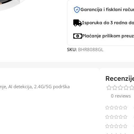
Garancija i fisklani raču
Isporuka do 3 radna d
Plaćanje prilikom preu
SKU:
BHR8088GL
Recenzij
e, AI detekcija, 2.4G/5G podrška
0 reviews