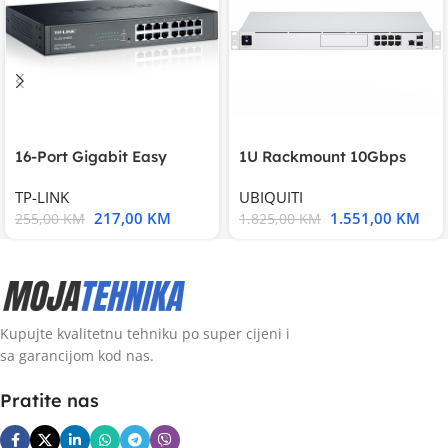
16-Port Gigabit Easy
1U Rackmount 10Gbps
Smart Switch, 16
UniFi Multi-Application
TP-LINK
UBIQUITI
217,00
KM
1.551,00
KM
255,00
KM
1.825,00
KM
Kupujte kvalitetnu tehniku po super cijeni i
sa garancijom kod nas.
Pratite nas