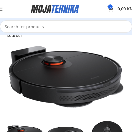
0
0,00
K
SOLD OUT