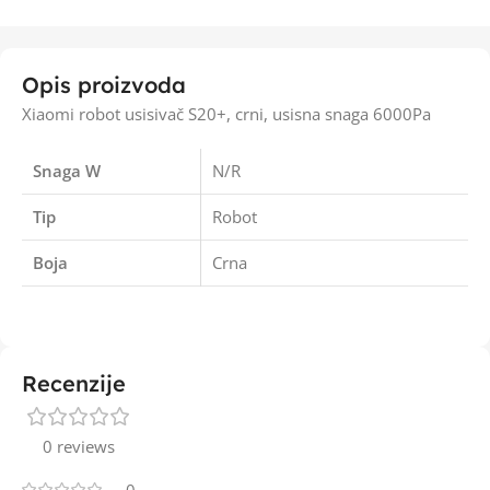
Opis proizvoda
Xiaomi robot usisivač S20+, crni, usisna snaga 6000Pa
Snaga W
N/R
Tip
Robot
Boja
Crna
Recenzije
0 reviews