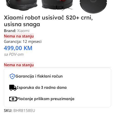
Xiaomi robot usisivač S20+ crni,
usisna snaga
Brand:
Xiaomi
Nema na stanju
Garancija: 12 mjeseci
499,00
KM
sa PDV-om
Nema na stanju
Garancija i fisklani račun
Isporuka do 3 radna dana
Plaćanje prilikom preuzimanja
SKU:
BHR8158EU