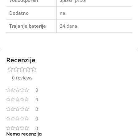
Vodootporan
Splash proof
Dodatno
ne
Trajanje baterije
24 dana
Recenzije
0 reviews
0
0
0
0
0
Nema recenzija