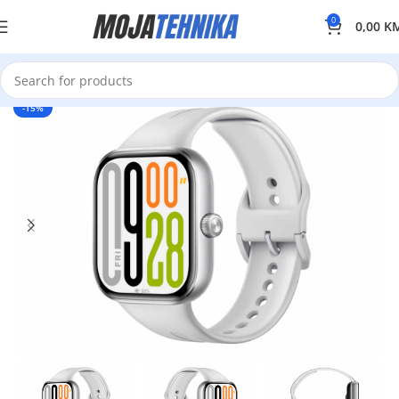
0
0,00
K
-15%