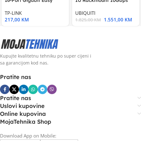
16-Port Gigabit Easy
1U Rackmount 10Gbps
Smart Switch, 16
UniFi Multi-Application
TP-LINK
UBIQUITI
217,00
KM
1.551,00
KM
1.825,00
KM
Kupujte kvalitetnu tehniku po super cijeni i
sa garancijom kod nas.
Pratite nas
Pratite nas
Uslovi kupovine
Online kupovina
MojaTehnika Shop
Download App on Mobile: