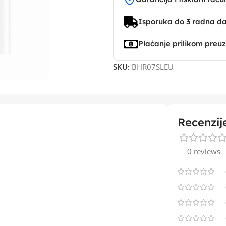
Isporuka do 3 radna d
Plaćanje prilikom preu
SKU:
BHR07SLEU
Recenzij
0 reviews