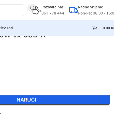
Pozovite nas
Radno vrijeme
061 778 444
Pon-Pet 08:00 - 16:
levizori
0,00
K
45W 1x USB-A
NARUČI
n