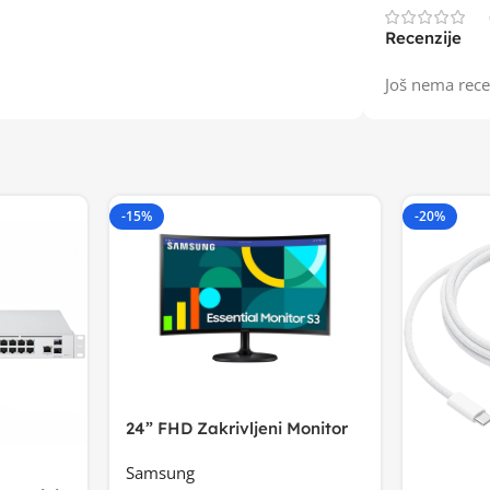
Recenzije
Još nema rece
-15%
-20%
24” FHD Zakrivljeni Monitor
S3VA, 1920×1080
Samsung