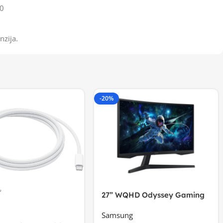
0
nzija.
-20%
27” WQHD Odyssey Gaming
Samsung