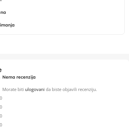
ana
zimanja
e
Nema recenzija
Morate biti
ulogovani
da biste objavili recenziju.
0
0
0
0