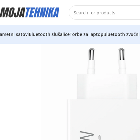
ametni satovi
Bluetooth slušalice
Torbe za laptop
Bluetooth zvučni