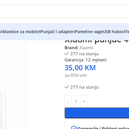
ci
Maskice za mobitel
Punjači i adapteri
Pametne vage
USB hubovi
Te
Xiaomi punjač 
Brand:
Xiaomi
277 na stanju
Garancija: 12 mjeseci
35,00
KM
sa PDV-om
277 na stanju
Garancija i fisklani raču