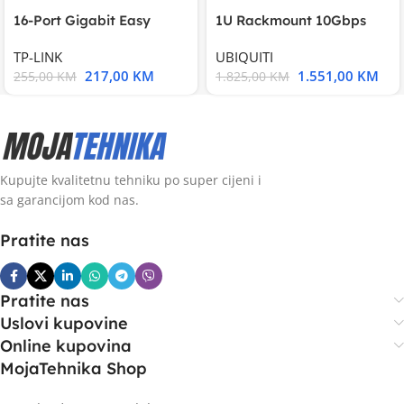
16-Port Gigabit Easy
1U Rackmount 10Gbps
Smart Switch, 16
UniFi Multi-Application
TP-LINK
UBIQUITI
217,00
KM
1.551,00
KM
255,00
KM
1.825,00
KM
Kupujte kvalitetnu tehniku po super cijeni i
sa garancijom kod nas.
Pratite nas
Pratite nas
Uslovi kupovine
Online kupovina
MojaTehnika Shop