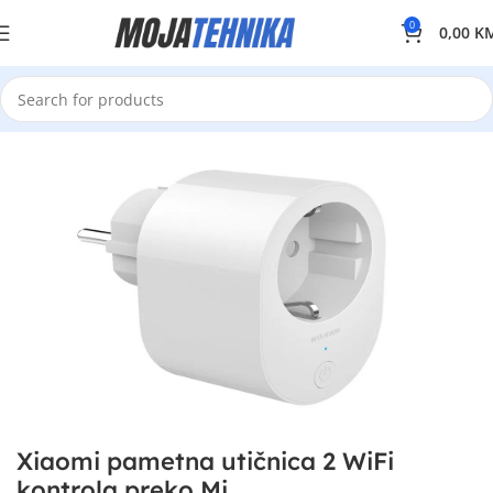
0
0,00
K
Xiaomi pametna utičnica 2 WiFi
kontrola preko Mi