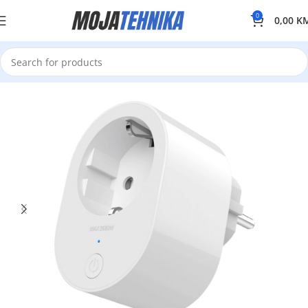
0
0,00
K