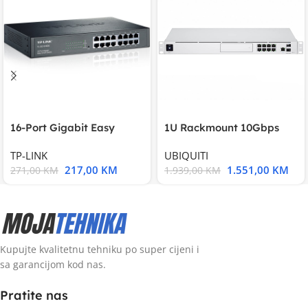
16-Port Gigabit Easy
1U Rackmount 10Gbps
Smart Switch, 16
UniFi Multi-Application
TP-LINK
UBIQUITI
217,00
KM
1.551,00
KM
271,00
KM
1.939,00
KM
Kupujte kvalitetnu tehniku po super cijeni i
sa garancijom kod nas.
Pratite nas