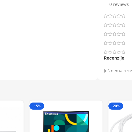
0 reviews
Recenzije
Još nema rece
-15%
-20%