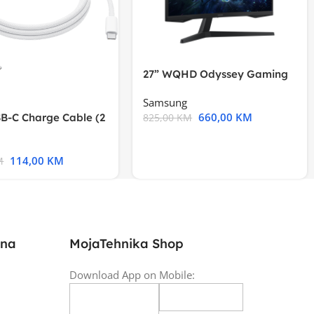
27” WQHD Odyssey Gaming
Samsung
660,00
KM
B-C Charge Cable (2
825,00
KM
l A2794
114,00
KM
M
ina
MojaTehnika Shop
Download App on Mobile: