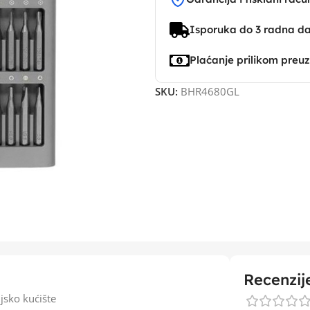
Isporuka do 3 radna d
Plaćanje prilikom preu
SKU:
BHR4680GL
Recenzij
jsko kućište