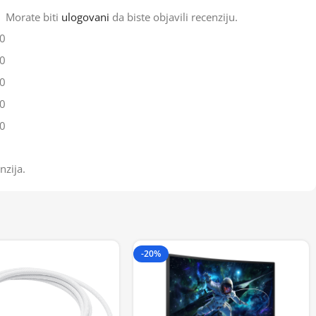
Morate biti
ulogovani
da biste objavili recenziju.
0
0
0
0
0
nzija.
-20%