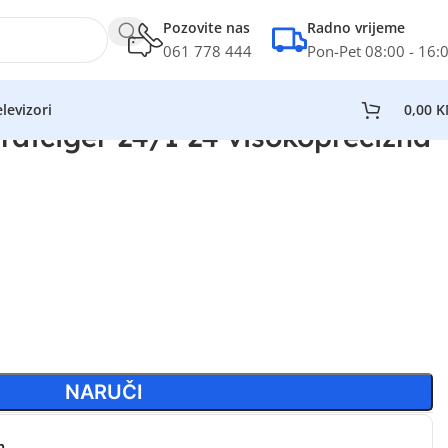
Pozovite nas
Radno vrijeme
061 778 444
Pon-Pet 08:00 - 16:
levizori
0,00
K
rafciger 24/1 24 visokoprecizna
NARUČI
n