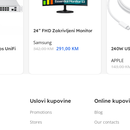
24” FHD Zakrivljeni Monitor
S3VA, 1920×1080
Samsung
291,00
KM
s UniFi
240W US
342,00
KM
m),Mode
APPLE
143,00
K
Uslovi kupovine
Online kupov
Promotions
Blog
Stores
Our contacts