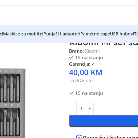
ci
Maskice za mobitel
Punjači i adapteri
Pametne vage
USB hubovi
Te
Xiaomi Mi set ša
Brand:
Xiaomi
15 na stanju
Garancija: ✓
40,00
KM
sa PDV-om
15 na stanju
Garancija i fisklani raču