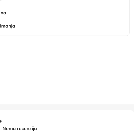
ana
zimanja
e
Nema recenzija