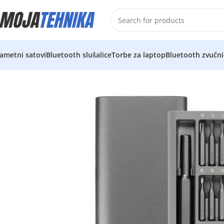
ametni satovi
Bluetooth slušalice
Torbe za laptop
Bluetooth zvučni