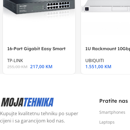
16-Port Gigabit Easy Smart
1U Rackmount 10Gbp
Switch, 16
Multi-Application
TP-LINK
UBIQUITI
217,00
KM
1.551,00
KM
255,00
KM
Pratite nas
Smartphones
Kupujte kvalitetnu tehniku po super
cijeni i sa garancijom kod nas.
Laptops