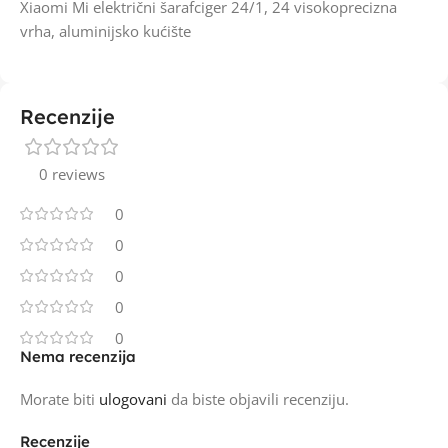
Xiaomi Mi električni šarafciger 24/1, 24 visokoprecizna
vrha, aluminijsko kućište
Recenzije
0 reviews
0
0
0
0
0
Nema recenzija
Morate biti
ulogovani
da biste objavili recenziju.
Recenzije