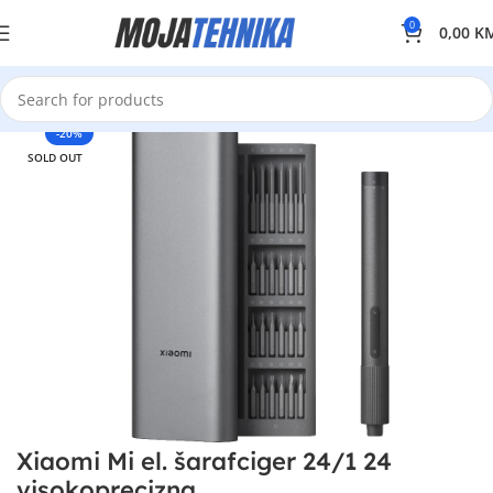
0
0,00
K
-20%
SOLD OUT
Xiaomi Mi el. šarafciger 24/1 24
visokoprecizna