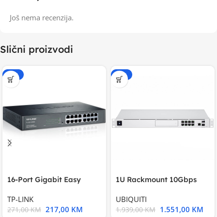
Još nema recenzija.
Slični proizvodi
-20%
-20%
16-Port Gigabit Easy
1U Rackmount 10Gbps
Smart Switch, 16
UniFi Multi-Application
TP-LINK
UBIQUITI
217,00
KM
1.551,00
KM
271,00
KM
1.939,00
KM