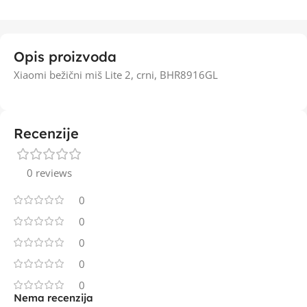
Opis proizvoda
Xiaomi bežični miš Lite 2, crni, BHR8916GL
Recenzije
0 reviews
0
0
0
0
0
Nema recenzija