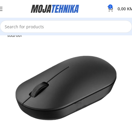
0
0,00
K
SOLD OUT