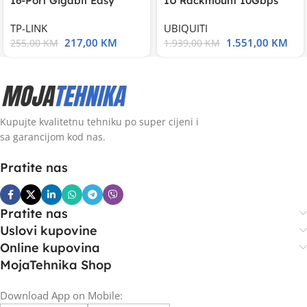
16-Port Gigabit Easy
1U Rackmount 10Gbps
Smart Switch, 16
UniFi Multi-Application
TP-LINK
UBIQUITI
217,00
KM
1.551,00
KM
255,00
KM
1.939,00
KM
Kupujte kvalitetnu tehniku po super cijeni i
sa garancijom kod nas.
Pratite nas
Pratite nas
Uslovi kupovine
Online kupovina
MojaTehnika Shop
Download App on Mobile: