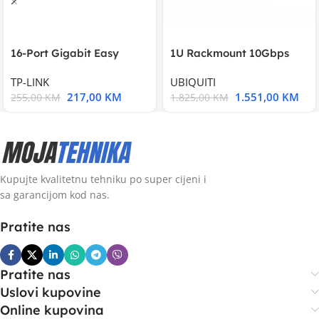
16-Port Gigabit Easy
1U Rackmount 10Gbps
Smart Switch, 16
UniFi Multi-Application
TP-LINK
UBIQUITI
217,00
KM
1.551,00
KM
255,00
KM
1.825,00
KM
Kupujte kvalitetnu tehniku po super cijeni i
sa garancijom kod nas.
Pratite nas
Pratite nas
Uslovi kupovine
Online kupovina