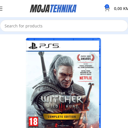
0
0,00
K