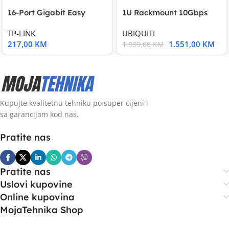
16-Port Gigabit Easy
1U Rackmount 10Gbps
Smart Switch, 16
UniFi Multi-Application
TP-LINK
UBIQUITI
217,00
KM
1.551,00
KM
1.939,00
KM
Kupujte kvalitetnu tehniku po super cijeni i
sa garancijom kod nas.
Pratite nas
Pratite nas
Uslovi kupovine
Online kupovina
MojaTehnika Shop