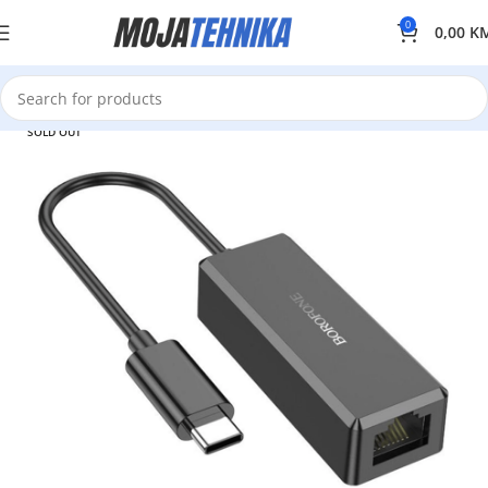
0
0,00
K
SOLD OUT