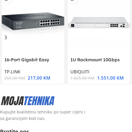
16-Port Gigabit Easy
1U Rackmount 10Gbps
Smart Switch, 16
UniFi Multi-Application
TP-LINK
UBIQUITI
217,00
KM
1.551,00
KM
255,00
KM
1.825,00
KM
Kupujte kvalitetnu tehniku po super cijeni i
sa garancijom kod nas.
Pratite nas