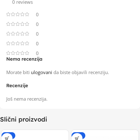
0 reviews
0
0
0
0
0
Nema recenzija
Morate biti
ulogovani
da biste objavili recenziju.
Recenzije
Još nema recenzija.
Slični proizvodi
-15%
-15%