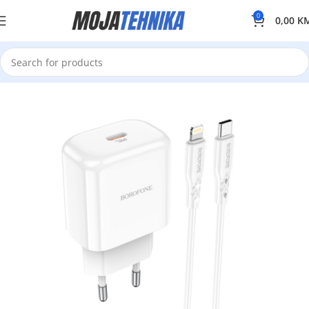
0
0,00
K