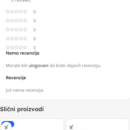
0 reviews
0
0
0
0
0
Nema recenzija
Morate biti
ulogovani
da biste objavili recenziju.
Recenzije
Još nema recenzija.
Slični proizvodi
-15%