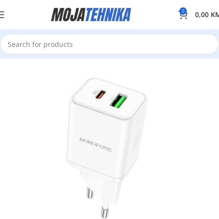
0
0,00
K