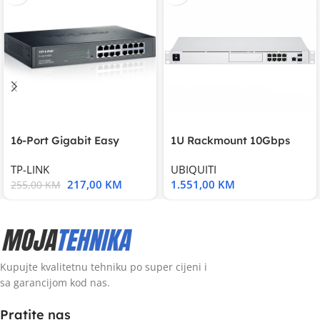
16-Port Gigabit Easy
1U Rackmount 10Gbps
Smart Switch, 16
UniFi Multi-Application
TP-LINK
UBIQUITI
217,00
KM
1.551,00
KM
255,00
KM
Kupujte kvalitetnu tehniku po super cijeni i
sa garancijom kod nas.
Pratite nas