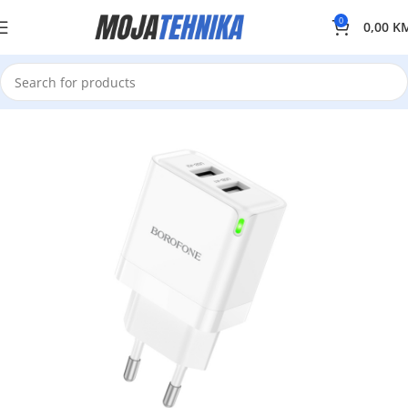
0
0,00
K