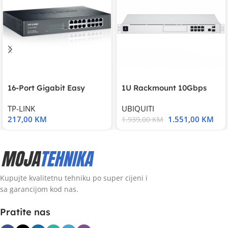
16-Port Gigabit Easy
1U Rackmount 10Gbps
Smart Switch, 16
UniFi Multi-Application
TP-LINK
UBIQUITI
217,00
KM
1.551,00
KM
1.939,00
KM
Kupujte kvalitetnu tehniku po super cijeni i
sa garancijom kod nas.
Pratite nas