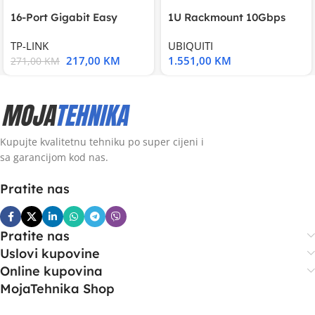
16-Port Gigabit Easy
1U Rackmount 10Gbps
Smart Switch, 16
UniFi Multi-Application
TP-LINK
UBIQUITI
217,00
KM
1.551,00
KM
271,00
KM
Kupujte kvalitetnu tehniku po super cijeni i
sa garancijom kod nas.
Pratite nas
Pratite nas
Uslovi kupovine
Online kupovina
MojaTehnika Shop