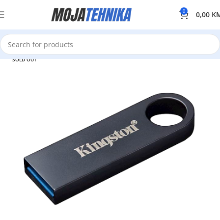
0
0,00
K
SOLD OUT