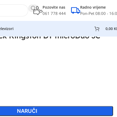
Pozovite nas
Radno vrijeme
061 778 444
Pon-Pet 08:00 - 16:
levizori
0,00
K
ck Kingston DT microDuo 3C
NARUČI