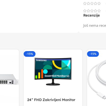
Recenzije
Još nema rece
-15%
-15%
24” FHD Zakrivljeni Monitor
S3VA, 1920×1080