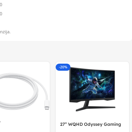
0
0
nzija.
-20%
27” WQHD Odyssey Gaming