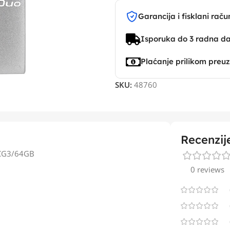
Garancija i fisklani raču
Isporuka do 3 radna d
Plaćanje prilikom preu
SKU:
48760
Recenzij
3CG3/64GB
0 reviews