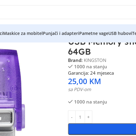
ci
Maskice za mobitel
Punjači i adapteri
Pametne vage
USB hubovi
Te
USB Memory sti
64GB
Brand:
KINGSTON
1000 na stanju
Garancija: 24 mjeseca
25,00
KM
sa PDV-om
1000 na stanju