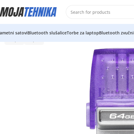
ametni satovi
Bluetooth slušalice
Torbe za laptop
Bluetooth zvučni