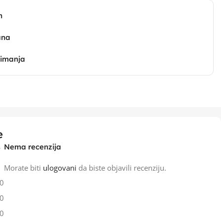
n
ana
zimanja
e
Nema recenzija
Morate biti
ulogovani
da biste objavili recenziju.
0
0
0