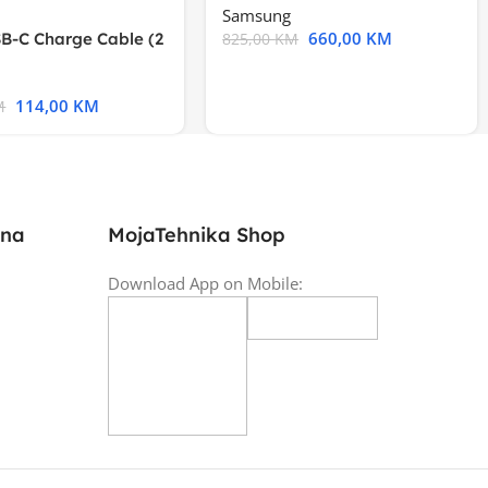
Samsung
660,00
KM
B-C Charge Cable (2
825,00
KM
l A2794
114,00
KM
M
ina
MojaTehnika Shop
Download App on Mobile: