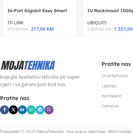
16-Port Gigabit Easy Smart
1U Rackmount 10Gbp
Switch, 16
Multi-Application
TP-LINK
UBIQUITI
217,00
KM
1.551,0
271,00
KM
1.825,00
KM
Pratite nas
Smartphones
Kupujte kvalitetnu tehniku po super
cijeni i sa garancijom kod nas.
Laptops
Hardware
Pratite nas
Cameras
Copyright © 2025 MojaTehnika. Sva prava zadržana. Web izrada