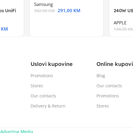
Samsung
291,00
KM
s UniFi
240W US
342,00
KM
m),Mode
APPLE
0
KM
134,00
K
Uslovi kupovine
Online kupov
Promotions
Blog
Stores
Our contacts
Our contacts
Promotions
Delivery & Return
Stores
:
Advertise Media