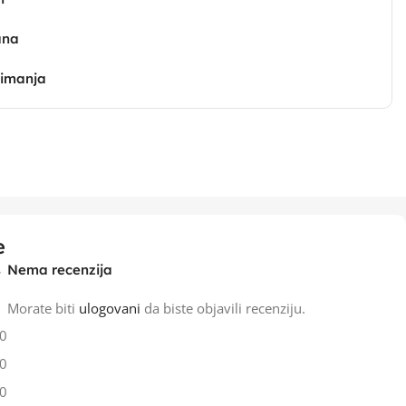
ana
zimanja
e
Nema recenzija
Morate biti
ulogovani
da biste objavili recenziju.
0
0
0