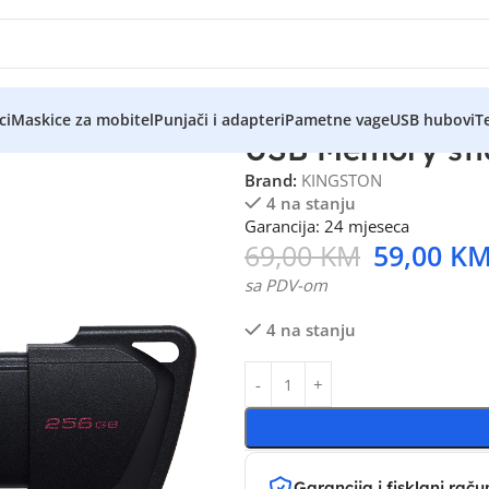
ci
Maskice za mobitel
Punjači i adapteri
Pametne vage
USB hubovi
Te
USB Memory sti
Brand:
KINGSTON
4 na stanju
Garancija: 24 mjeseca
69,00
KM
59,00
K
sa PDV-om
4 na stanju
Garancija i fisklani raču