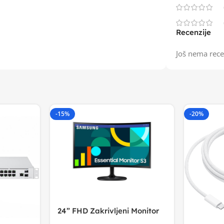
Recenzije
Još nema rece
-15%
-20%
24” FHD Zakrivljeni Monitor
S3VA, 1920×1080