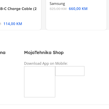
Samsung
660,00
KM
B-C Charge Cable (2
825,00
KM
l A2794
114,00
KM
M
ina
MojaTehnika Shop
Download App on Mobile: