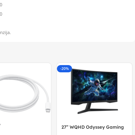
0
0
nzija.
-20%
27” WQHD Odyssey Gaming