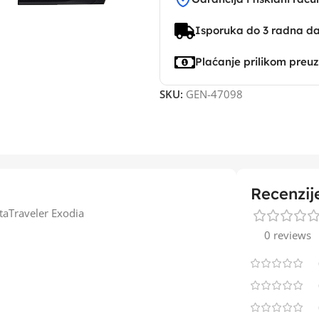
Isporuka do 3 radna d
Plaćanje prilikom preu
SKU:
GEN-47098
Recenzij
aTraveler Exodia
0 reviews