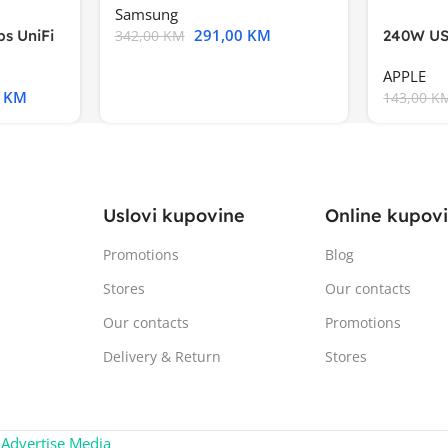
Samsung
291,00
KM
s UniFi
240W US
342,00
KM
m),Mode
APPLE
0
KM
143,00
K
Uslovi kupovine
Online kupov
Promotions
Blog
Stores
Our contacts
Our contacts
Promotions
Delivery & Return
Stores
:
Advertise Media