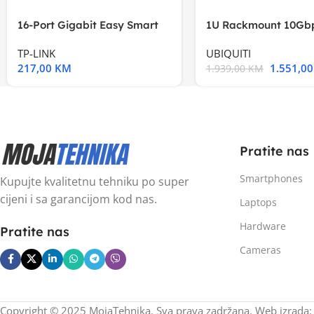
16-Port Gigabit Easy Smart
1U Rackmount 10Gbp
Switch, 16
Multi-Application
TP-LINK
UBIQUITI
217,00
KM
1.551,0
1.939,00
KM
Pratite nas
Smartphones
Kupujte kvalitetnu tehniku po super
cijeni i sa garancijom kod nas.
Laptops
Hardware
Pratite nas
Cameras
Copyright © 2025 MojaTehnika. Sva prava zadržana. Web izrada