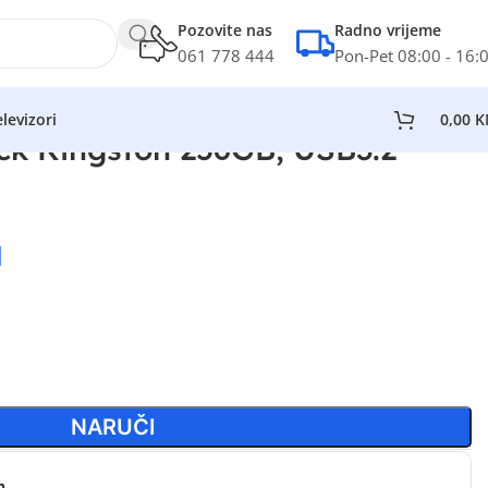
Pozovite nas
Radno vrijeme
061 778 444
Pon-Pet 08:00 - 16:
levizori
0,00
K
ck Kingston 256GB, USB3.2
M
NARUČI
n