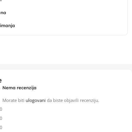
ana
zimanja
e
Nema recenzija
Morate biti
ulogovani
da biste objavili recenziju.
0
0
0