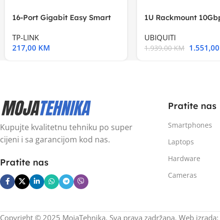
16-Port Gigabit Easy Smart
1U Rackmount 10Gbp
Switch, 16
Multi-Application
TP-LINK
UBIQUITI
217,00
KM
1.551,0
1.939,00
KM
Pratite nas
Smartphones
Kupujte kvalitetnu tehniku po super
cijeni i sa garancijom kod nas.
Laptops
Hardware
Pratite nas
Cameras
Copyright © 2025 MojaTehnika. Sva prava zadržana. Web izrada