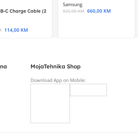
Samsung
660,00
KM
B-C Charge Cable (2
825,00
KM
l A2794
114,00
KM
M
ina
MojaTehnika Shop
Download App on Mobile: