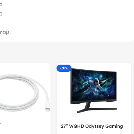
0
0
nzija.
-20%
27” WQHD Odyssey Gaming