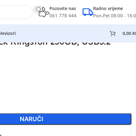
Pozovite nas
Radno vrijeme
061 778 444
Pon-Pet 08:00 - 16:
levizori
0,00
K
ck Kingston 256GB, USB3.2
NARUČI
n