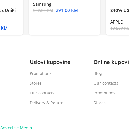
Samsung
291,00
KM
s UniFi
240W US
342,00
KM
m),Mode
APPLE
0
KM
134,00
K
Uslovi kupovine
Online kupov
Promotions
Blog
Stores
Our contacts
Our contacts
Promotions
Delivery & Return
Stores
:
Advertise Media