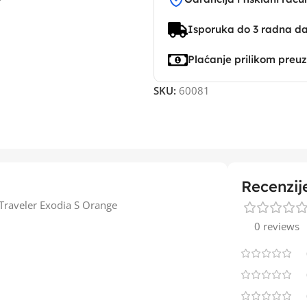
Isporuka do 3 radna d
Plaćanje prilikom preu
SKU:
60081
Recenzij
raveler Exodia S Orange
0 reviews