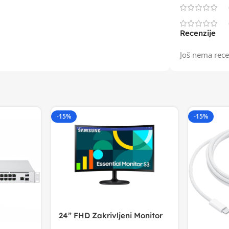
Recenzije
Još nema rece
-15%
-15%
24” FHD Zakrivljeni Monitor
S3VA, 1920×1080