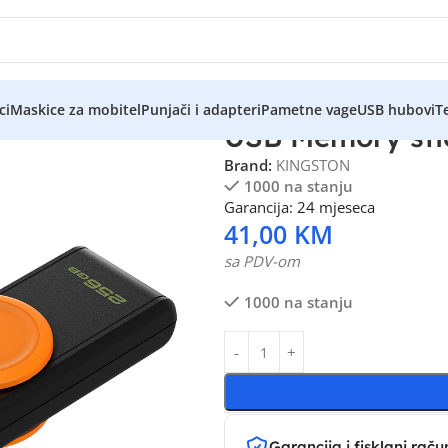
ci
Maskice za mobitel
Punjači i adapteri
Pametne vage
USB hubovi
Te
USB Memory sti
Brand:
KINGSTON
1000 na stanju
Garancija: 24 mjeseca
41,00
KM
sa PDV-om
1000 na stanju
Garancija i fisklani raču