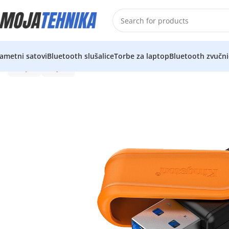
ametni satovi
Bluetooth slušalice
Torbe za laptop
Bluetooth zvučni