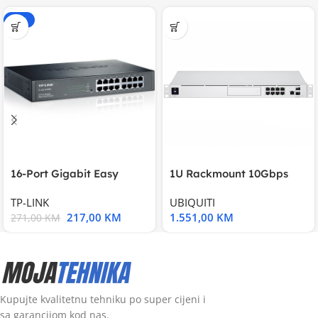
-20%
16-Port Gigabit Easy
1U Rackmount 10Gbps
Smart Switch, 16
UniFi Multi-Application
TP-LINK
UBIQUITI
217,00
KM
1.551,00
KM
271,00
KM
Kupujte kvalitetnu tehniku po super cijeni i
sa garancijom kod nas.