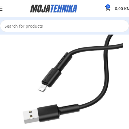
0
0,00
K