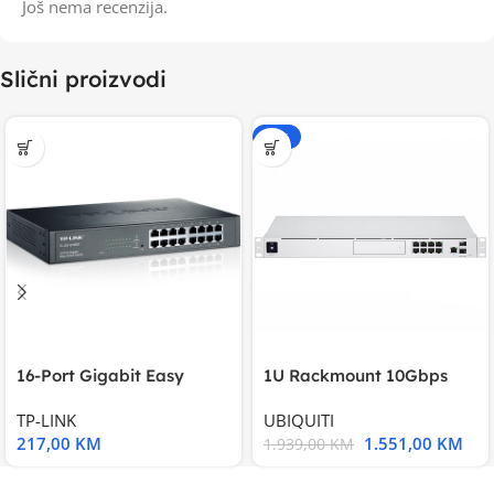
Još nema recenzija.
Slični proizvodi
-20%
16-Port Gigabit Easy
1U Rackmount 10Gbps
Smart Switch, 16
UniFi Multi-Application
TP-LINK
UBIQUITI
217,00
KM
1.551,00
KM
1.939,00
KM