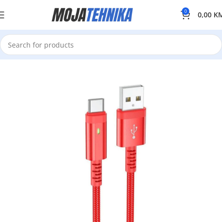
0
0,00
K