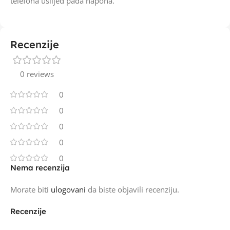
telefona uslijed pada napona.
Recenzije
0 reviews
0
0
0
0
0
Nema recenzija
Morate biti
ulogovani
da biste objavili recenziju.
Recenzije