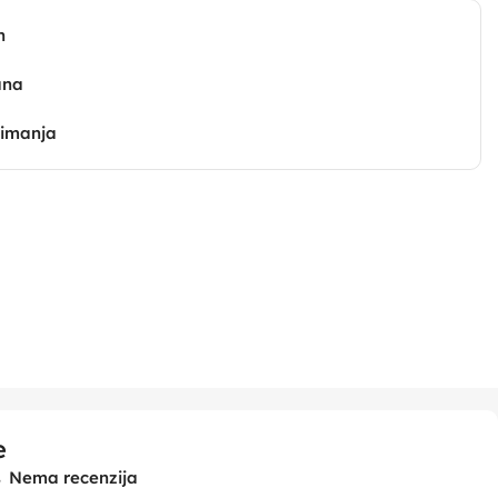
n
ana
zimanja
e
Nema recenzija