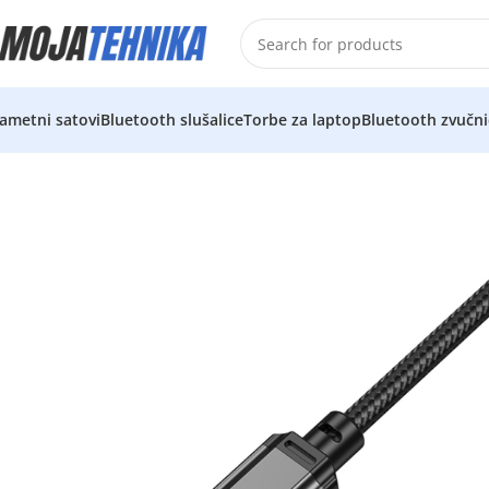
ametni satovi
Bluetooth slušalice
Torbe za laptop
Bluetooth zvučni