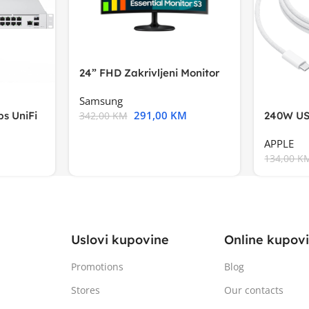
24” FHD Zakrivljeni Monitor
S3VA, 1920×1080
Samsung
291,00
KM
s UniFi
240W US
342,00
KM
m),Mode
APPLE
134,00
K
Uslovi kupovine
Online kupov
Promotions
Blog
Stores
Our contacts