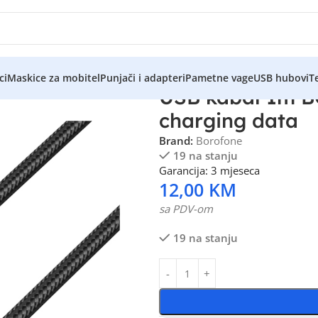
ci
Maskice za mobitel
Punjači i adapteri
Pametne vage
USB hubovi
Te
USB kabal 1m 
charging data
Brand:
Borofone
19 na stanju
Garancija: 3 mjeseca
12,00
KM
sa PDV-om
19 na stanju