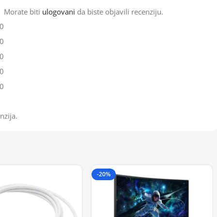
Morate biti
ulogovani
da biste objavili recenziju.
0
0
0
0
0
nzija.
-20%