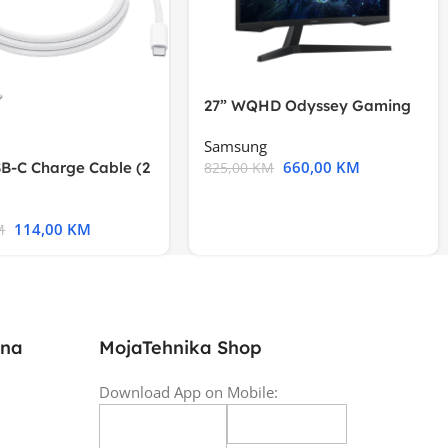
27” WQHD Odyssey Gaming
Samsung
660,00
KM
B-C Charge Cable (2
825,00
KM
l A2794
114,00
KM
M
ina
MojaTehnika Shop
Download App on Mobile: