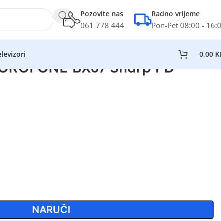
Pozovite nas
Radno vrijeme
061 778 444
Pon-Pet 08:00 - 16:
levizori
0,00
K
BOROFONE BX87 Sharp PD
NARUČI