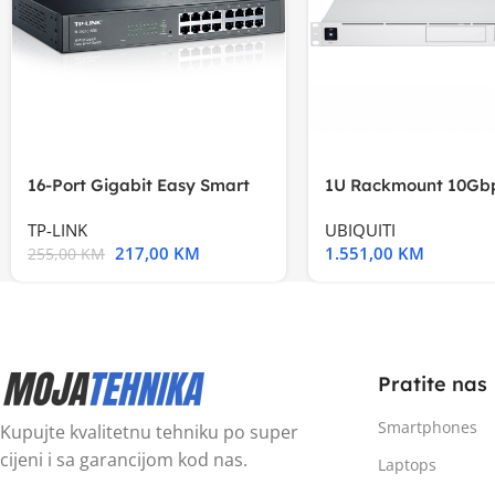
16-Port Gigabit Easy Smart
1U Rackmount 10Gbp
Switch, 16
Multi-Application
TP-LINK
UBIQUITI
217,00
KM
1.551,00
KM
255,00
KM
Pratite nas
Smartphones
Kupujte kvalitetnu tehniku po super
cijeni i sa garancijom kod nas.
Laptops