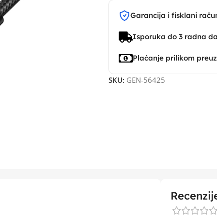
Garancija i fisklani raču
Isporuka do 3 radna d
Plaćanje prilikom preu
SKU:
GEN-56425
Recenzij