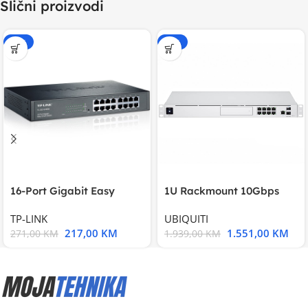
Slični proizvodi
-20%
-20%
16-Port Gigabit Easy
1U Rackmount 10Gbps
Smart Switch, 16
UniFi Multi-Application
TP-LINK
UBIQUITI
217,00
KM
1.551,00
KM
271,00
KM
1.939,00
KM