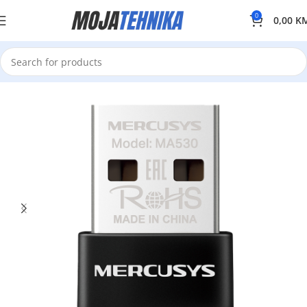
0
0,00
K