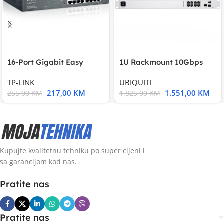
16-Port Gigabit Easy
1U Rackmount 10Gbps
Smart Switch, 16
UniFi Multi-Application
TP-LINK
UBIQUITI
217,00
KM
1.551,00
KM
255,00
KM
1.825,00
KM
Kupujte kvalitetnu tehniku po super cijeni i
sa garancijom kod nas.
Pratite nas
Pratite nas