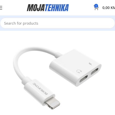
0
0,00
K