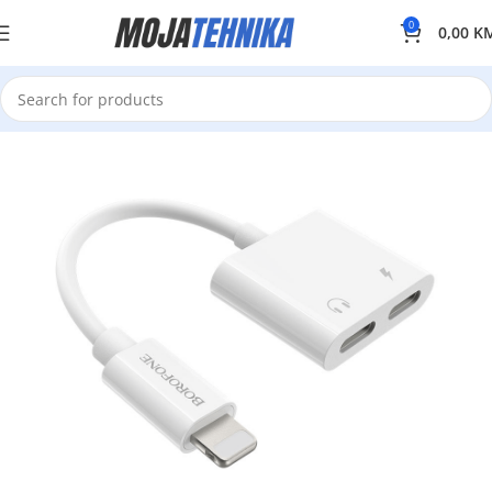
0
0,00
K