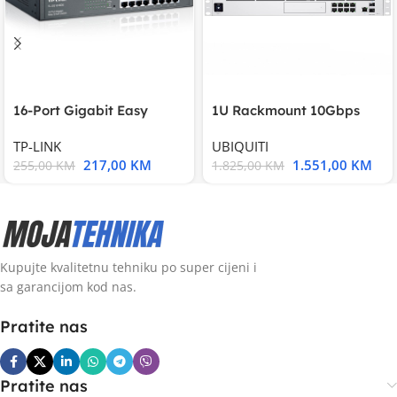
16-Port Gigabit Easy
1U Rackmount 10Gbps
Smart Switch, 16
UniFi Multi-Application
TP-LINK
UBIQUITI
217,00
KM
1.551,00
KM
255,00
KM
1.825,00
KM
Kupujte kvalitetnu tehniku po super cijeni i
sa garancijom kod nas.
Pratite nas
Pratite nas