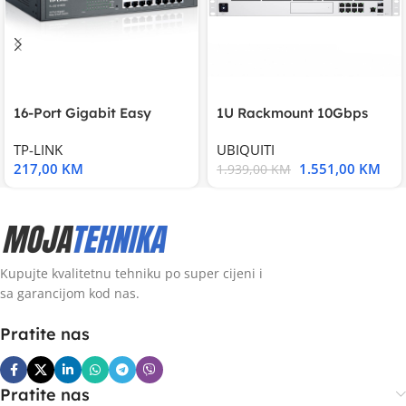
16-Port Gigabit Easy
1U Rackmount 10Gbps
Smart Switch, 16
UniFi Multi-Application
TP-LINK
UBIQUITI
217,00
KM
1.551,00
KM
1.939,00
KM
Kupujte kvalitetnu tehniku po super cijeni i
sa garancijom kod nas.
Pratite nas
Pratite nas