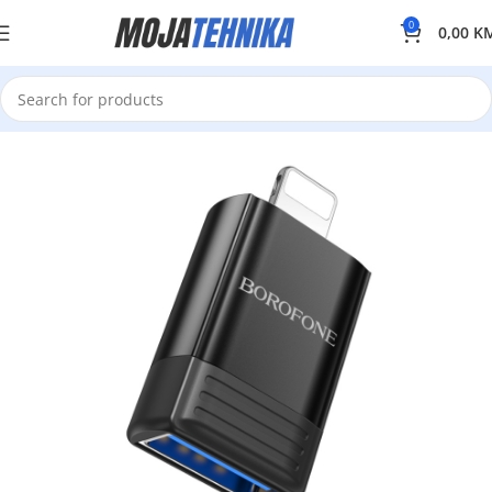
0
0,00
K