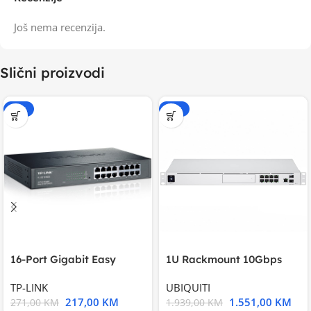
Još nema recenzija.
Slični proizvodi
-20%
-20%
16-Port Gigabit Easy
1U Rackmount 10Gbps
Smart Switch, 16
UniFi Multi-Application
TP-LINK
UBIQUITI
217,00
KM
1.551,00
KM
271,00
KM
1.939,00
KM