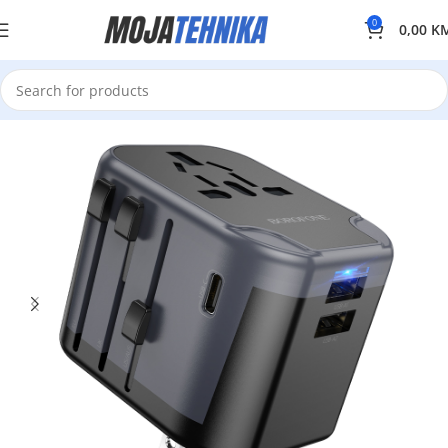
0
0,00
K