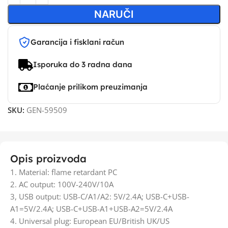
NARUČI
Garancija i fisklani račun
Isporuka do 3 radna dana
Plaćanje prilikom preuzimanja
SKU:
GEN-59509
Opis proizvoda
1. Material: flame retardant PC
2. AC output: 100V-240V/10A
3, USB output: USB-C/A1/A2: 5V/2.4A; USB-C+USB-
A1=5V/2.4A; USB-C+USB-A1+USB-A2=5V/2.4A
4. Universal plug: European EU/British UK/US