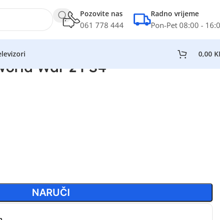
Pozovite nas
Radno vrijeme
061 778 444
Pon-Pet 08:00 - 16:
levizori
0,00
K
World War 2 PS4
NARUČI
n