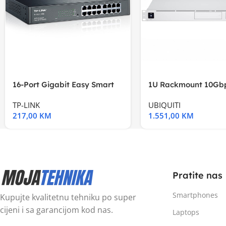
16-Port Gigabit Easy Smart
1U Rackmount 10Gbp
Switch, 16
Multi-Application
TP-LINK
UBIQUITI
217,00
KM
1.551,00
KM
Pratite nas
Smartphones
Kupujte kvalitetnu tehniku po super
cijeni i sa garancijom kod nas.
Laptops