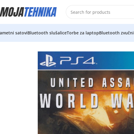
ametni satovi
Bluetooth slušalice
Torbe za laptop
Bluetooth zvučni