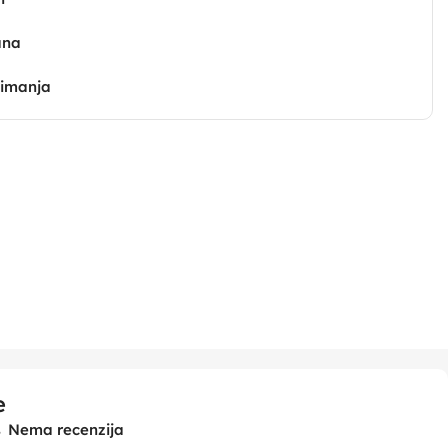
ana
zimanja
e
Nema recenzija