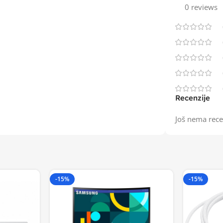
0 reviews
Recenzije
Još nema rece
-15%
-15%