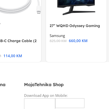
27” WQHD Odyssey Gaming
Samsung
660,00
KM
B-C Charge Cable (2
825,00
KM
l A2794
114,00
KM
M
ina
MojaTehnika Shop
Download App on Mobile: