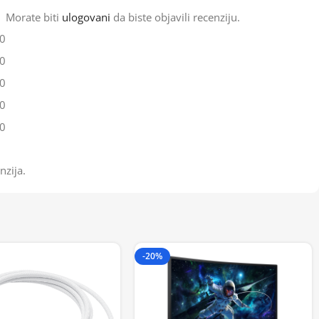
Morate biti
ulogovani
da biste objavili recenziju.
0
0
0
0
0
nzija.
-20%