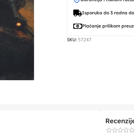
Isporuka do 3 radna d
Plaćanje prilikom preu
SKU:
57247
Recenzij