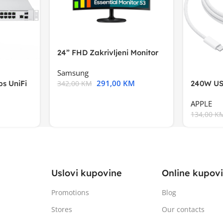
24” FHD Zakrivljeni Monitor
S3VA, 1920×1080
Samsung
291,00
KM
s UniFi
240W US
342,00
KM
m),Mode
APPLE
134,00
K
Uslovi kupovine
Online kupov
Promotions
Blog
Stores
Our contacts