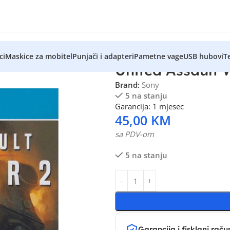
ci
Maskice za mobitel
Punjači i adapteri
Pametne vage
USB hubovi
Te
United Assault 
Brand:
Sony
5 na stanju
Garancija: 1 mjesec
45,00
KM
sa PDV-om
5 na stanju
Garancija i fisklani raču