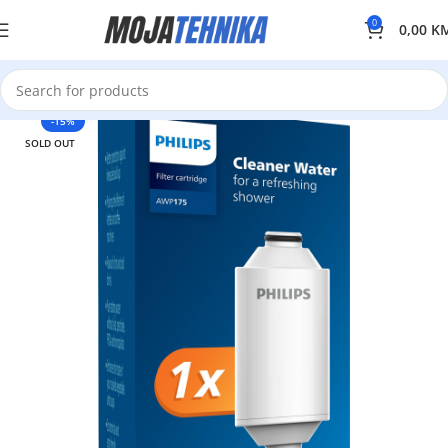
0
0,00
K
-15%
SOLD OUT