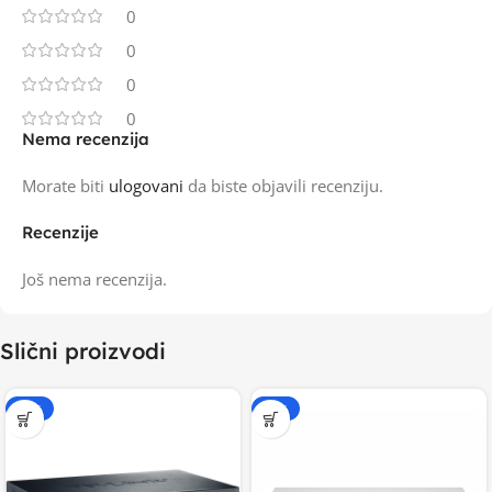
0
0
0
0
Nema recenzija
Morate biti
ulogovani
da biste objavili recenziju.
Recenzije
Još nema recenzija.
Slični proizvodi
-15%
-15%