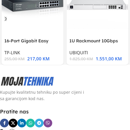
16-Port Gigabit Easy
1U Rackmount 10Gbps
Smart Switch, 16
UniFi Multi-Application
TP-LINK
UBIQUITI
217,00
KM
1.551,00
KM
255,00
KM
1.825,00
KM
Kupujte kvalitetnu tehniku po super cijeni i
sa garancijom kod nas.
Pratite nas