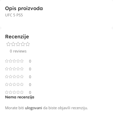
Opis proizvoda
UFC 5 PS5
Recenzije
0 reviews
0
0
0
0
0
Nema recenzija
Morate biti
ulogovani
da biste objavili recenziju.