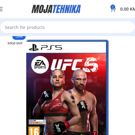
0
0,00
K
-20%
SOLD OUT