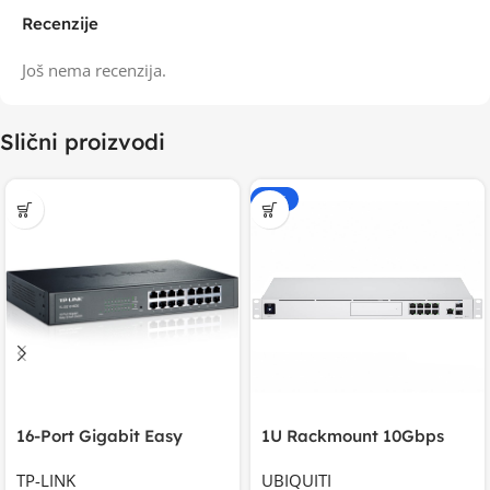
Recenzije
Još nema recenzija.
Slični proizvodi
-15%
16-Port Gigabit Easy
1U Rackmount 10Gbps
Smart Switch, 16
UniFi Multi-Application
TP-LINK
UBIQUITI